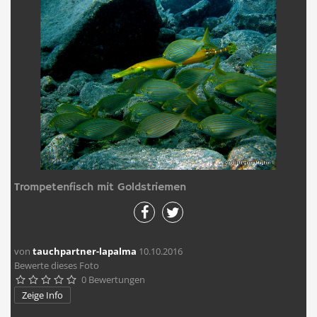
Trompetenfisch mit Goldstriemen
von
tauchpartner-lapalma
10.10.2016
Bewerte dieses Foto
0 Bewertungen





Zeige Info