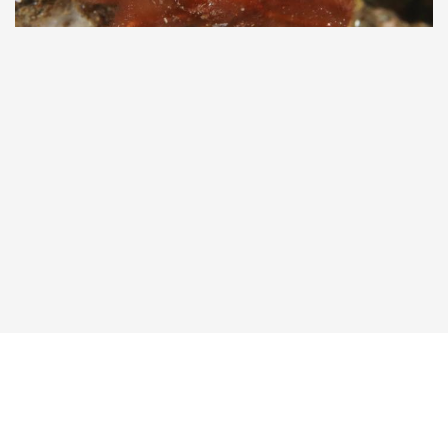
Taucher.Net