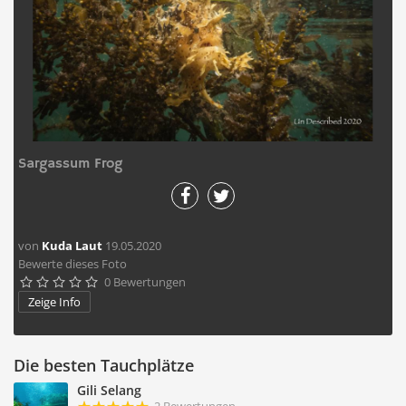
Sargassum Frog
von
Kuda Laut
19.05.2020
Bewerte dieses Foto
0 Bewertungen





Zeige Info
Die besten Tauchplätze
Gili Selang