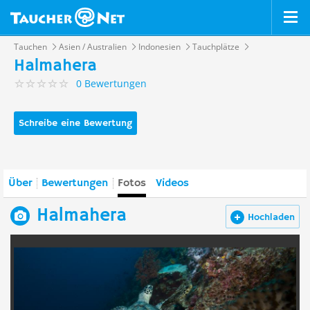
Tauchen
Asien / Australien
Indonesien
Tauchplätze
Halmahera
0 Bewertungen
Schreibe eine Bewertung
Über
Bewertungen
Fotos
Videos
Halmahera
Hochladen