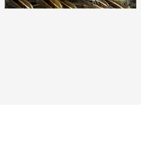
Taucher.Net