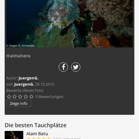
Halmahera
Autor:
JuergenG.
von
JuergenG.
29.10.2015
Bewerte dieses Foto
0 Bewertungen





Zeige Info
Die besten Tauchplätze
Alam Batu