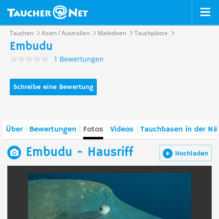
Tauchen
Asien / Australien
Malediven
Tauchplätze
Embudu
1 Bewertungen
Schreibe eine Bewertung
Über
Bewertungen
Fotos
Videos
Tauchbasen in der Nä
Embudu - Hausriff
Hochladen