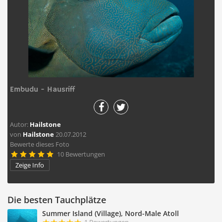
Embudu - Hausriff
Autor:
Hailstone
von
Hailstone
20.07.2012
Bewerte dieses Foto
10 Bewertungen





Zeige Info
Die besten Tauchplätze
Summer Island (Village), Nord-Male Atoll