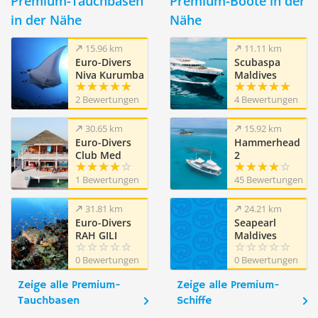
Premium-Tauchbasen
Premium-Boote in der
in der Nähe
Nähe
15.96 km
11.11 km
Euro-Divers
Scubaspa
Niva Kurumba
Maldives
Maldives
2 Bewertungen
4 Bewertungen
30.65 km
15.92 km
Euro-Divers
Hammerhead
Club Med
2
Kani
1 Bewertungen
45 Bewertungen
31.81 km
24.21 km
Euro-Divers
Seapearl
RAH GILI
Maldives
MALDIVES
0 Bewertungen
0 Bewertungen
Zeige alle Premium-
Zeige alle Premium-
Tauchbasen
Schiffe