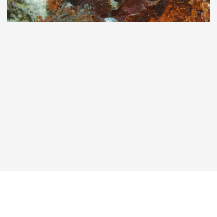
Taucher.Net