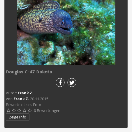
Douglas C-47 Dakota
Autor:
Frank Z.
von
Frank Z.
20.11.2015
Bewerte dieses Foto
0 Bewertungen





Zeige Info