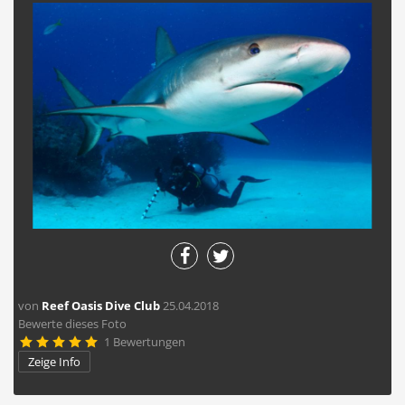
von
Reef Oasis Dive Club
25.04.2018
Bewerte dieses Foto
1 Bewertungen





Zeige Info