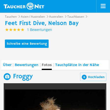
Tauchen
Asien / Australien
Australien
Tauchbasen
Feet First Dive, Nelson Bay
1 Bewertungen
Schreibe eine Bewertung
Über
Bewertungen
Fotos
Tauchplätze in der Nähe
Froggy
Hochladen