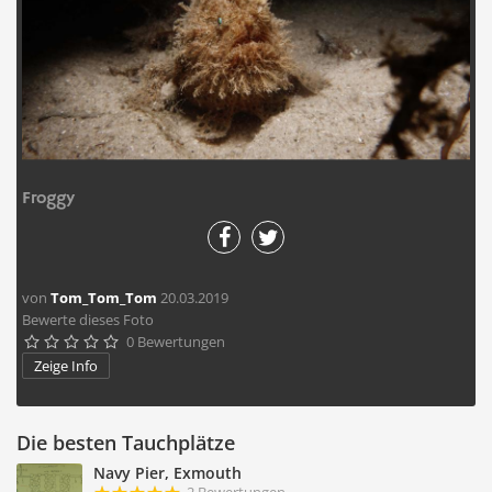
Froggy
von
Tom_Tom_Tom
20.03.2019
Bewerte dieses Foto
0 Bewertungen





Zeige Info
Die besten Tauchplätze
Navy Pier, Exmouth