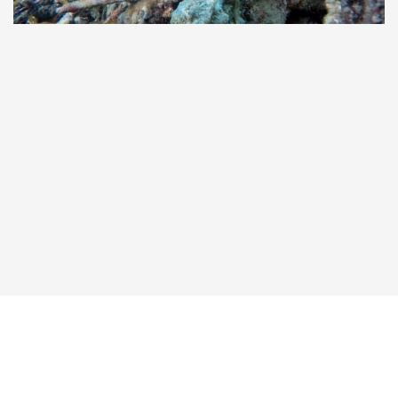
Taucher.Net