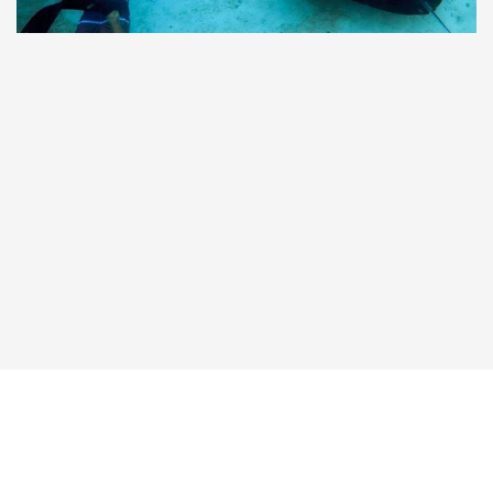
Taucher.Net