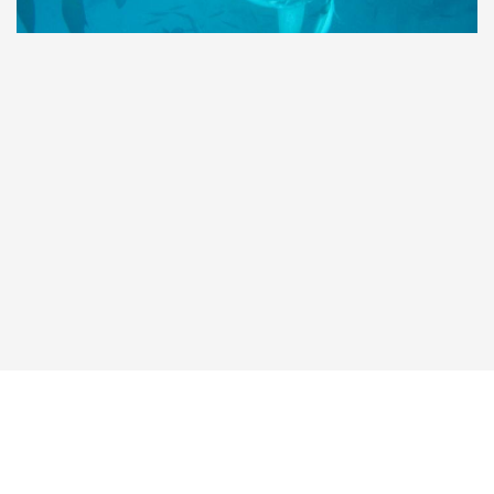
Taucher.Net