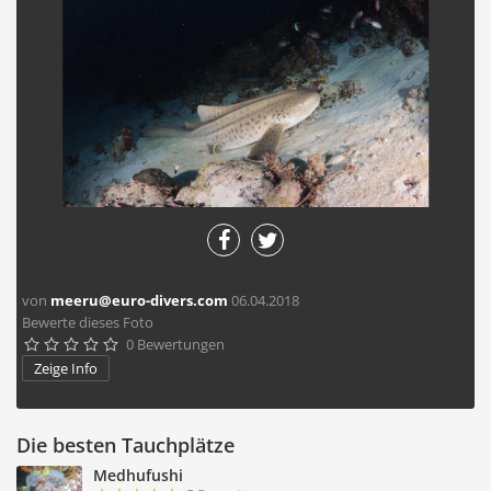
von
meeru@euro-divers.com
06.04.2018
Bewerte dieses Foto
0 Bewertungen





Zeige Info
Die besten Tauchplätze
Medhufushi