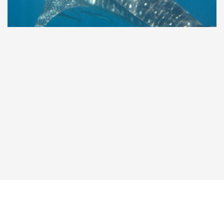
Taucher.Net