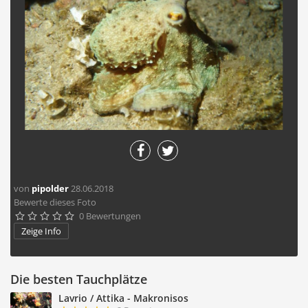
von
pipolder
28.06.2018
Bewerte dieses Foto
0 Bewertungen





Zeige Info
Die besten Tauchplätze
Lavrio / Attika - Makronisos