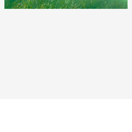
Taucher.Net