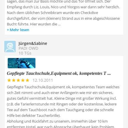
sagen, das man zur Basis möchte und das Tor öffnet sich. Der
Empfang durch Liz, Louis, Nico und Yiorgos war dann sehr herzlich.
Nach dem üblichen Schreibkram wurde ein Checkdive
durchgeführt, der vom (kleinen) Strand aus in eine abgeschlossene
Bucht führte. Hier wurden die ...
Mehr lesen
Jürgen&Sabine
PADI OWD
10 TGs
Gepflegte Tauchschule,Equipment ok, kompetentes T ...
12.10.2011
Gepflegte Tauchschule,Equipment ok, kompetentes Team welches
sich Zeit nimmt und auch einer Anfängerin wie mir ein sicheres,
gutes Gefühl vermittelt hat. Kleine Dinge mit großer Wirkung incl.
(z.B. die Tarierlernstunde mit Ringen oder der kostenlose, leckere
Tee auf dem Tauchboot nach dem Tauchgang oder die schnelle
Hilfe bei defekter Taucherbrille).
Abholung und Rückfahrt zu unserem, immerhin über 10 km
entfernten Hotel, war nach Absprache überhaupt kein Problem.