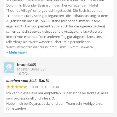
Wir waren Ende Mai auf Kreta und sind mit der Tauchbasis Blue
Dolphin in Elounda (Basis ist in dem hervorragendem Hotel
"Elounda Village" untergebracht) getaucht. Die Basis ist von der
Truppe um Lucky sehr gut organisiert, die Leihausrüstung ist dem
Augenschein nach in Top - Zustand (wir haben immer unsere
eigene mit). Der Equipementraum (auch für die eigenen Sachen)
schien zunächst etwas klein, aber die Anzüge und Jackets waren
immer von einem auf den anderen Tag gut abgetrocknet. Unser
(allerdings als "Warmwassertaucher" rein persönlicher)
Wermutstropfen war die nur mit 5 mm + 6 mm Eisweste ...
Mehr lesen
braun6465
Master Diver SSI
10 TGs
tauchen vom 30.5.-8.6.19
10.06.2019 18:04
Ich kann diese Basis nur empfehlen. Super schneller Kontakt, alles
sehr professionell und alles i. O.
Habe mich bei Dajana, Lucky und dem Team sehr wohlgefühlt.
Gern wieder!