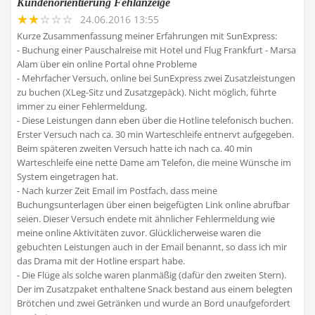
Kundenorientierung Fehlanzeige
24.06.2016 13:55
Kurze Zusammenfassung meiner Erfahrungen mit SunExpress:
- Buchung einer Pauschalreise mit Hotel und Flug Frankfurt - Marsa
Alam über ein online Portal ohne Probleme
- Mehrfacher Versuch, online bei SunExpress zwei Zusatzleistungen
zu buchen (XLeg-Sitz und Zusatzgepäck). Nicht möglich, führte
immer zu einer Fehlermeldung.
- Diese Leistungen dann eben über die Hotline telefonisch buchen.
Erster Versuch nach ca. 30 min Warteschleife entnervt aufgegeben.
Beim späteren zweiten Versuch hatte ich nach ca. 40 min
Warteschleife eine nette Dame am Telefon, die meine Wünsche im
System eingetragen hat.
- Nach kurzer Zeit Email im Postfach, dass meine
Buchungsunterlagen über einen beigefügten Link online abrufbar
seien. Dieser Versuch endete mit ähnlicher Fehlermeldung wie
meine online Aktivitäten zuvor. Glücklicherweise waren die
gebuchten Leistungen auch in der Email benannt, so dass ich mir
das Drama mit der Hotline erspart habe.
- Die Flüge als solche waren planmäßig (dafür den zweiten Stern).
Der im Zusatzpaket enthaltene Snack bestand aus einem belegten
Brötchen und zwei Getränken und wurde an Bord unaufgefordert