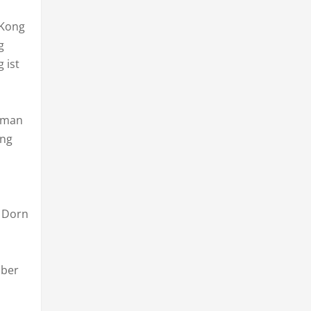
 Kong
g
 ist
e man
ung
n Dorn
aber