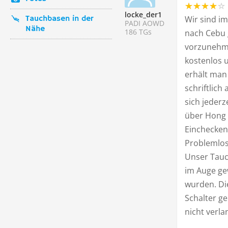
locke_der1
Tauchbasen in der
Wir sind i
PADI AOWD
Nähe
186 TGs
nach Cebu g
vorzunehme
kostenlos u
erhält man 
schriftlic
sich jederz
über Hong 
Einchecken 
Problemlos
Unser Tauc
im Auge ge
wurden. Di
Schalter ge
nicht verla