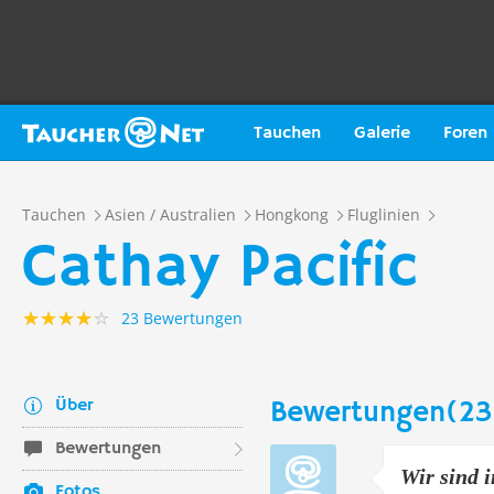
Tauchen
Galerie
Foren
Tauchen
Asien / Australien
Hongkong
Fluglinien
Cathay Pacific
23 Bewertungen
Über
Bewertungen(23
Bewertungen
Wir sind 
Fotos