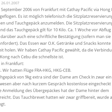
26.01.2007
m September 2006 von Frankfurt mit Cathay Pacific via Hong
eflogen. Es ist möglich telefonisch die Sitzplatzreservierun
n und Tauchgepäck anzumelden. Die Sitzplatzreservierung
nd das Tauchgepäck gilt für 10 Kilo. Ca. 1 Woche vor Abflug
darüber auch eine schriftliche Bestätigung (sofern man sie
h anfordert). Das Essen war O.K. Getränke und Snacks konnt
eit holen. Wir haben Cathay Pacific gewählt, da die Verbind
Kong nach Cebu die schnellste ist.
in Frankfurt:
. Wir hatten Flüge FRA-HKG, HKG-CEB.
hgepäck von 9kg extra sind der Dame am Check In zwar ei
wesen aber nach kurzem Gespräch kostenlose eingecheckt
e Anmeldung des Übergepäckes hat der Dame hinter dem
reicht. Das Tauchbrevet hatten wir zwar griffbereit, wurde 
ngt.