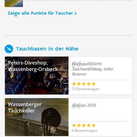
Zeige alle Punkte für Taucher
Tauchbasen in der Nähe
Peters-Diveshop,
Hochqualifizierte
Wassenberg-Orsbeck
Tauchausbildung, toller
Reisever
19 Bewertungen
Wassenberger
Attersee 2018
Tauchkeller
4 Bewertungen