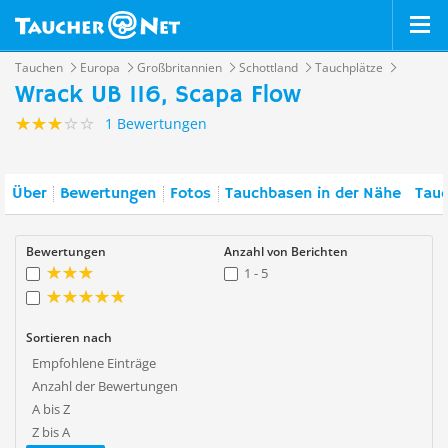
Tauchen
Europa
Großbritannien
Schottland
Tauchplätze
Wrack UB 116, Scapa Flow
1 Bewertungen
Über
Bewertungen
Fotos
Tauchbasen in der Nähe
Tauc
Bewertungen
Anzahl von Berichten
1 - 5
Sortieren nach
Empfohlene Einträge
Anzahl der Bewertungen
A bis Z
Z bis A