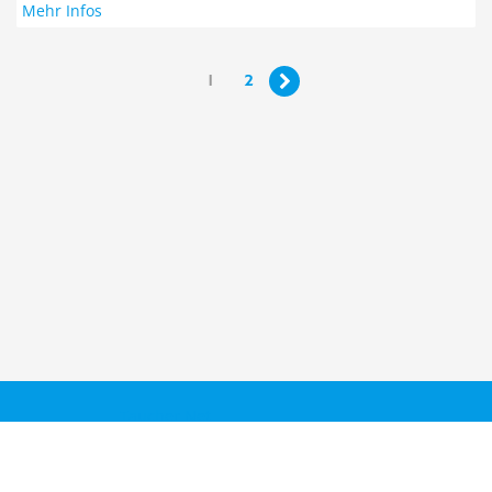
Mehr Infos
1
2

Taucher.Net