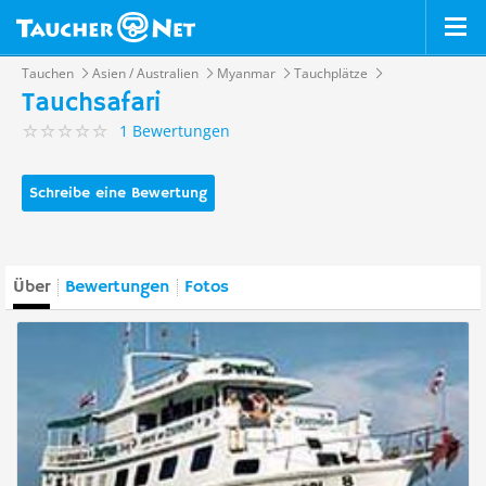
Tauchen
Asien / Australien
Myanmar
Tauchplätze
Tauchsafari
1 Bewertungen
Schreibe eine Bewertung
Über
Bewertungen
Fotos