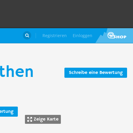
Registrieren
Einloggen

ethen
Schreibe eine Bewertung
ertung
Zeige Karte