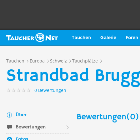
Tauchen
Galerie
Foren
Tauchen
Europa
Schweiz
Tauchplätze
Strandbad Brugg
0 Bewertungen
Über
Bewertungen(0)
Bewertungen
Fotos