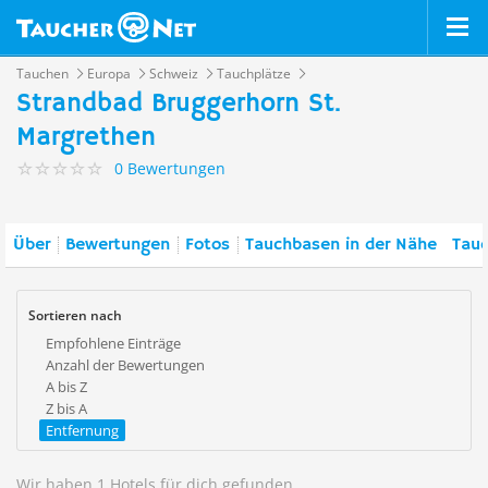
Tauchen
Europa
Schweiz
Tauchplätze
Strandbad Bruggerhorn St.
Margrethen
0 Bewertungen
Über
Bewertungen
Fotos
Tauchbasen in der Nähe
Tauc
Sortieren nach
Empfohlene Einträge
Anzahl der Bewertungen
A bis Z
Z bis A
Entfernung
Wir haben 1 Hotels für dich gefunden