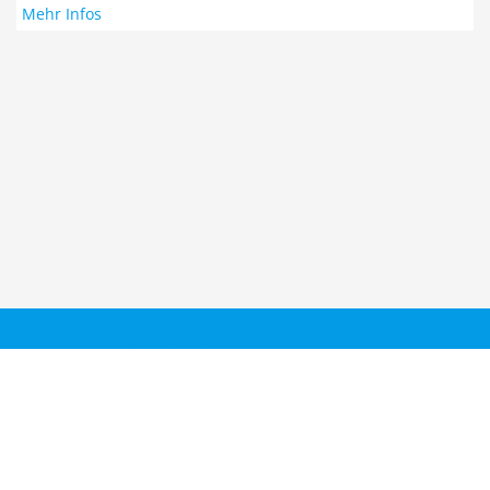
Mehr Infos
Taucher.Net
Reisebericht hinzufügen
Sitemap
Kontakt
Taucher.Net Team