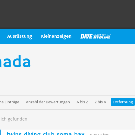
Ausrüstung
Kleinanzeigen
hada
e Einträge
Anzahl der Bewertungen
A bis Z
Z bis A
Entfernung
dich gefunden
twins diving club soma bay