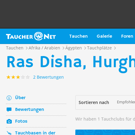
Tauchen
Galerie
Foren
Tauchen
Afrika / Arabien
Ägypten
Tauchplätze
Ras Disha, Hurg
2 Bewertungen
Über
Empfohlen
Sortieren nach
Bewertungen
Wir haben 1 Tauchclubs für 
Fotos
Tauchbasen in der