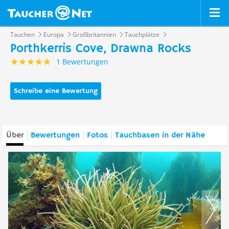
Tauchen
Europa
Großbritannien
Tauchplätze
Porthkerris Cove, Drawna Rocks
1 Bewertungen
Schreibe eine Bewertung
Über
Bewertungen
Fotos
Tauchbasen in der Nähe