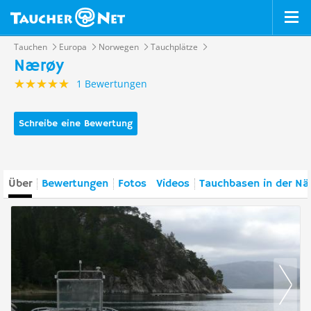
Tauchen
Europa
Norwegen
Tauchplätze
Nærøy
1 Bewertungen
Schreibe eine Bewertung
Über
Bewertungen
Fotos
Videos
Tauchbasen in der Nä