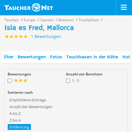
Tauchen
Europa
Spanien
Balearen
Tauchplätze
Isla es Fred, Mallorca
1 Bewertungen
Über
Bewertungen
Fotos
Tauchbasen in der Nähe
Hote
Bewertungen
Anzahl von Berichten
1 - 5
Sortieren nach
Empfohlene Einträge
Anzahl der Bewertungen
A bis Z
Z bis A
Entfernung