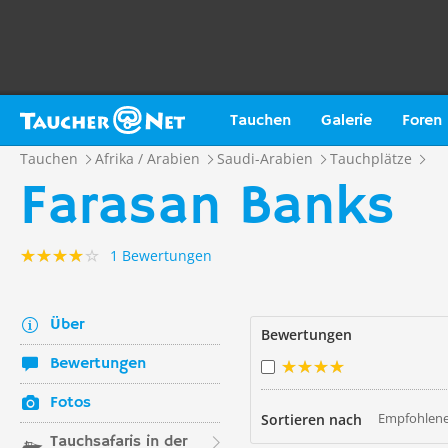
Tauchen
Galerie
Foren
Tauchen
Afrika / Arabien
Saudi-Arabien
Tauchplätze
Farasan Banks
1 Bewertungen
Über
Bewertungen
Bewertungen
Fotos
Empfohlene
Sortieren nach
Tauchsafaris in der