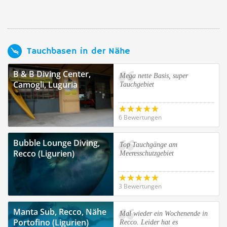
Tauchbasen in der Nähe
B & B Diving Center,
Mega nette Basis, super
Camogli, Luguria
Tauchgebiet
6 Bewertungen
Bubble Lounge Diving,
Top Tauchgänge am
Recco (Ligurien)
Meeresschutzgebiet
3 Bewertungen
Manta Sub, Recco, Nähe
Mal wieder ein Wochenende in
Portofino (Ligurien)
Recco. Leider hat es