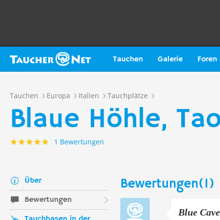
Tauchen
Galerie
Foren
Tauchen
Europa
Italien
Tauchplätze
Blaue Höhle, Tao
1 Bewertungen
Über
Bewertungen(1)
Bewertungen
Blue Cave
Tauchbasen in der