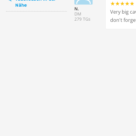
Nähe
N.
Very big ca
DM
279 TGs
don't forg