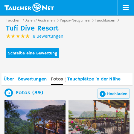
Tauchen
Asien / Australien
Papua-Neuguinea
Tauchbasen
Tufi Dive Resort
8 Bewertungen
Schreibe eine Bewertung
Über
Bewertungen
Fotos
Tauchplätze in der Nähe
Fotos (39)
Hochladen