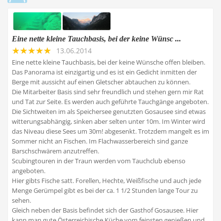
Eine nette kleine Tauchbasis, bei der keine Wünsc ...
13.06.2014
Eine nette kleine Tauchbasis, bei der keine Wünsche offen bleiben.
Das Panorama ist einzigartig und es ist ein Gedicht inmitten der
Berge mit aussicht auf einen Gletscher abtauchen zu können.
Die Mitarbeiter Basis sind sehr freundlich und stehen gern mir Rat
und Tat zur Seite. Es werden auch geführte Tauchgänge angeboten.
Die Sichtweiten im als Speichersee genutzten Gosausee sind etwas
witterungsabhängig, sinken aber selten unter 10m. Im Winter wird
das Niveau diese Sees um 30m! abgesenkt. Trotzdem mangelt es im
Sommer nicht an Fischen. Im Flachwasserbereich sind ganze
Barschschwärem anzutreffen.
Scubingtouren in der Traun werden vom Tauchclub ebenso
angeboten.
Hier gibts Fische satt. Forellen, Hechte, Weißfische und auch jede
Menge Gerümpel gibt es bei der ca. 1 1/2 Stunden lange Tour zu
sehen.
Gleich neben der Basis befindet sich der Gasthof Gosausee. Hier
kann man gute Österreichische Küche vom feinsten genießen und