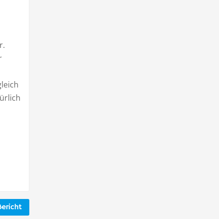
r.
r
leich
ürlich
ericht