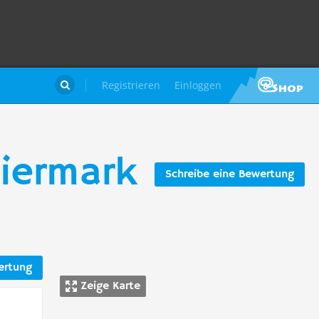
Registrieren
Einloggen

eiermark
Schreibe eine Bewertung
ertung
Zeige Karte