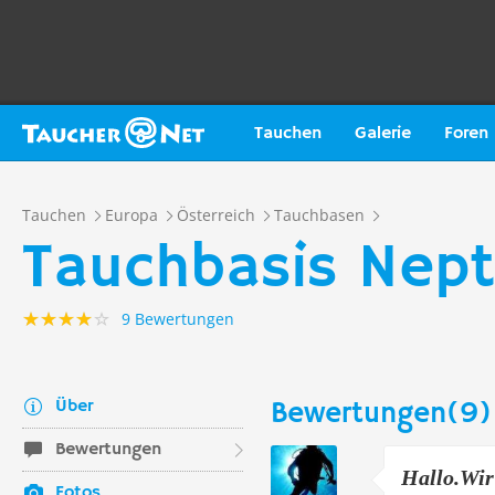
Tauchen
Galerie
Foren
Tauchen
Europa
Österreich
Tauchbasen
Tauchbasis Neptu
9 Bewertungen
Über
Bewertungen(9)
Bewertungen
Hallo.Wir
Fotos