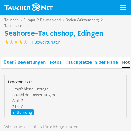
Tauchen
Europa
Deutschland
Baden Württemberg
Tauchbasen
Seahorse-Tauchshop, Edingen
4 Bewertungen
Über
Bewertungen
Fotos
Tauchplätze in der Nähe
Hote
Sortieren nach
Empfohlene Einträge
Anzahl der Bewertungen
A bis Z
Z bis A
Entfernung
Wir haben 1 Hotels für dich gefunden