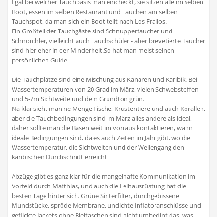
Egal bei welcher Tauchbasis man eincheckt, sie sitzen alle im selben
Boot, essen im selben Restaurant und Tauchen am selben
Tauchspot, da man sich ein Boot teilt nach Los Frailos.
Ein Großteil der Tauchgäste sind Schnuppertaucher und
Schnorchler, vielleicht auch Tauchschüler - aber brevetierte Taucher
sind hier eher in der Minderheit.So hat man meist seinen
persönlichen Guide.
Die Tauchplätze sind eine Mischung aus Kanaren und Karibik. Bei
Wassertemperaturen von 20 Grad im März, vielen Schwebstoffen
und 5-7m Sichtweite und dem Grundton grün.
Na klar sieht man ne Menge Fische, Krustentiere und auch Korallen,
aber die Tauchbedingungen sind im März alles andere als ideal,
daher sollte man die Basen weit im vorraus kontaktieren, wann
ideale Bedingungen sind, da es auch Zeiten im Jahr gibt, wo die
Wassertemperatur, die Sichtweiten und der Wellengang den
karibischen Durchschnitt erreicht.
Abzüge gibt es ganz klar für die mangelhafte Kommunikation im
Vorfeld durch Matthias, und auch die Leihausrüstung hat die
besten Tage hinter sich. Grüne Sinterfilter, durchgebissene
Mundstücke, spröde Membrane, undichte Inflatoranschlüsse und
geflickte Jackets ohne Bleitaschen sind nicht umbedint das, was