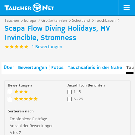
Tauchen
Europa
Großbritannien
Schottland
Tauchbasen
Scapa Flow Diving Holidays, MV
Invincible, Stromness
1 Bewertungen
Über
Bewertungen
Fotos
Tauchsafaris in der Nähe
Tau
Bewertungen
Anzahl von Berichten
1 - 5
5 - 25
Sortieren nach
Empfohlene Einträge
Anzahl der Bewertungen
A bis Z