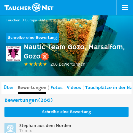
Tauchen
Europa
Malta
Gozo
Tauchbasen
Schreibe eine Bewertung
Nautic Team Gozo, Marsalforn,
Gozo
266 Bewertungen
Über
Bewertungen
Fotos
Videos
Tauchplätze in der N
Bewertungen(266)
Schreibe eine Bewertung
Stephan aus dem Norden
Trimix