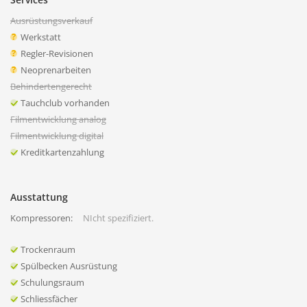
Ausrüstungsverkauf
Werkstatt
Regler-Revisionen
Neoprenarbeiten
Behindertengerecht
Tauchclub vorhanden
Filmentwicklung analog
Filmentwicklung digital
Kreditkartenzahlung
Ausstattung
Kompressoren:
NIcht spezifiziert.
Trockenraum
Spülbecken Ausrüstung
Schulungsraum
Schliessfächer