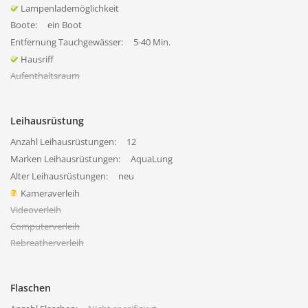
Lampenlademöglichkeit
Boote:
ein Boot
Entfernung Tauchgewässer:
5-40 Min.
Hausriff
Aufenthaltsraum
Leihausrüstung
Anzahl Leihausrüstungen:
12
Marken Leihausrüstungen:
AquaLung
Alter Leihausrüstungen:
neu
Kameraverleih
Videoverleih
Computerverleih
Rebreatherverleih
Flaschen