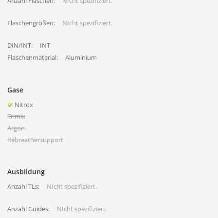
Anzahl Flaschen:
NIcht spezifiziert.
Flaschengrößen:
NIcht spezifiziert.
DIN/INT:
INT
Flaschenmaterial:
Aluminium
Gase
Nitrox
Trimix
Argon
Rebreathersupport
Ausbildung
Anzahl TLs:
NIcht spezifiziert.
Anzahl Guides:
NIcht spezifiziert.