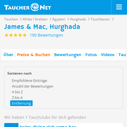
Tauchen
Afrika / Arabien
Ägypten
Hurghada
Tauchbasen
James & Mac, Hurghada
190 Bewertungen
Über
Preise & Buchen
Bewertungen
Fotos
Videos
Tauc
Sortieren nach
Empfohlene Einträge
Anzahl der Bewertungen
A bis Z
Z bis A
Entfernung
Wir haben 1 Tauchclubs für dich gefunden