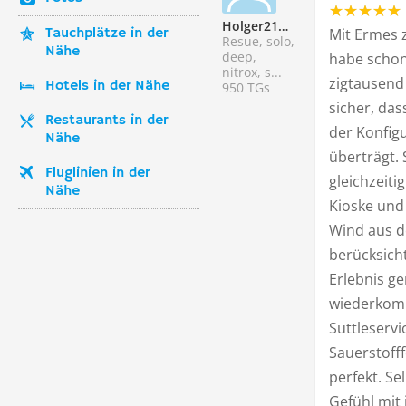
Holger218628
Tauchplätze in der
Mit Ermes z
Resue, solo,
Nähe
deep,
habe schon
nitrox, s...
zigtausend
Hotels in der Nähe
950 TGs
sicher, das
Restaurants in der
der Konfigu
Nähe
überträgt. 
Fluglinien in der
gleichzeiti
Nähe
Kioske und 
Wind aus d
berücksicht
Erlebnis ge
wiederkomm
Suttleservi
Sauerstofff
perfekt. Se
Gefühl mit 