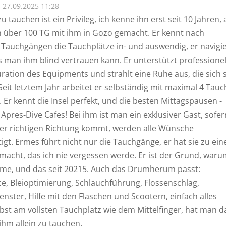
27.09.2025 11:28
u tauchen ist ein Privileg, ich kenne ihn erst seit 10 Jahren,
 über 100 TG mit ihm in Gozo gemacht. Er kennt nach
 Tauchgängen die Tauchplätze in- und auswendig, er navigie
s man ihm blind vertrauen kann. Er unterstützt professionel
ration des Equipments und strahlt eine Ruhe aus, die sich 
Seit letztem Jahr arbeitet er selbständig mit maximal 4 Tau
g. Er kennt die Insel perfekt, und die besten Mittagspausen -
Apres-Dive Cafes! Bei ihm ist man ein exklusiver Gast, sofer
er richtigen Richtung kommt, werden alle Wünsche
igt. Ermes führt nicht nur die Tauchgänge, er hat sie zu ei
macht, das ich nie vergessen werde. Er ist der Grund, waru
e, und das seit 20215. Auch das Drumherum passt:
ce, Bleioptimierung, Schlauchführung, Flossenschlag,
enster, Hilfe mit den Flaschen und Scootern, einfach alles
lbst am vollsten Tauchplatz wie dem Mittelfinger, hat man d
ihm allein zu tauchen.