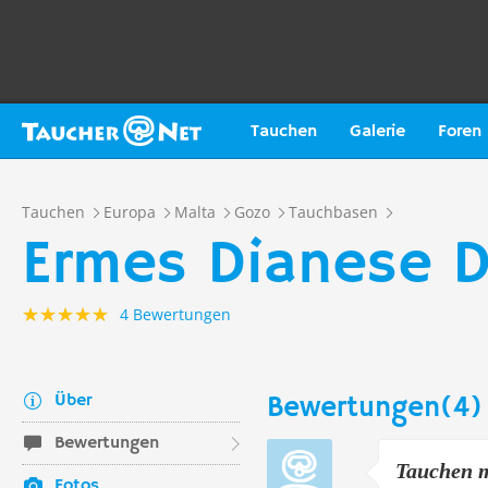
Tauchen
Galerie
Foren
Tauchen
Europa
Malta
Gozo
Tauchbasen
Ermes Dianese D
4 Bewertungen
Über
Bewertungen(4)
Bewertungen
Tauchen 
Fotos