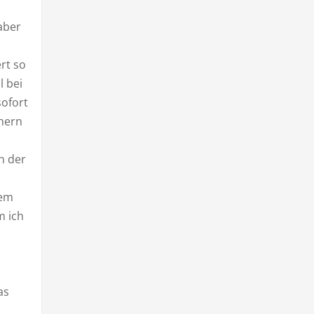
 aber
rt so
l bei
sofort
chern
n der
nem
m ich
as