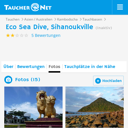
Tauchen
Asien / Australien
Kambodscha
Tauchbasen
Eco Sea Dive, Sihanoukville
(Inaktiv)
5 Bewertungen
Über
Bewertungen
Fotos
Tauchplätze in der Nähe
Fotos (15)
Hochladen