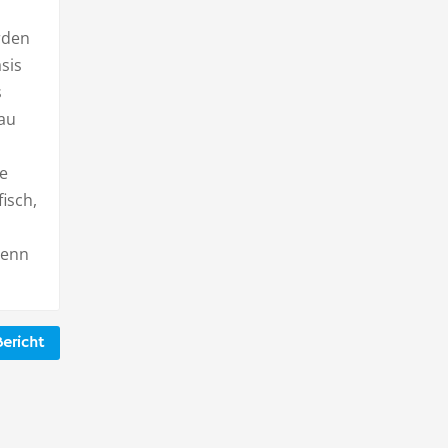
rden
sis
s
nau
fe
isch,
denn
ericht