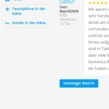
Sven
Tauchplätze in der
Wir waren 
Bajo202008
Nähe
PADI
sehr herzli
Advanced
direkt am 
Hotels in der Nähe
13 TGs
vorhanden 
und hat un
Stress aufg
sind in Ta
aber viele 
Dominica R
wir haben u
Vorheriger Bericht