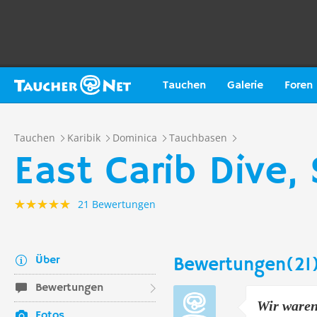
Tauchen
Galerie
Foren
Tauchen
Karibik
Dominica
Tauchbasen
East Carib Dive, 
21 Bewertungen
Über
Bewertungen(21
Bewertungen
Wir waren
Fotos