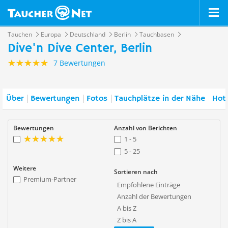
Tauchen
Europa
Deutschland
Berlin
Tauchbasen
Dive'n Dive Center, Berlin
7 Bewertungen
Über
Bewertungen
Fotos
Tauchplätze in der Nähe
Hote
Bewertungen
Anzahl von Berichten
1 - 5
5 - 25
Weitere
Sortieren nach
Premium-Partner
Empfohlene Einträge
Anzahl der Bewertungen
A bis Z
Z bis A