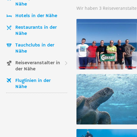
Nähe
Wir haben 3 Reiseveranstalte
Hotels in der Nähe
Restaurants in der
Nähe
Tauchclubs in der
Nähe
Reiseveranstalter in
der Nähe
Fluglinien in der
Nähe