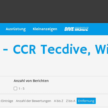
Ausrüstung
Kleinanzeigen
 - CCR Tecdive, W
Anzahl von Berichten
1 - 5
 Einträge
Anzahl der Bewertungen
A bis Z
Z bis A
Entfernung