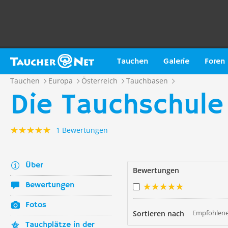
Tauchen
Galerie
Foren
Tauchen
Europa
Österreich
Tauchbasen
Die Tauchschule
1 Bewertungen
Über
Bewertungen
Bewertungen
Fotos
Empfohlene
Sortieren nach
Tauchplätze in der