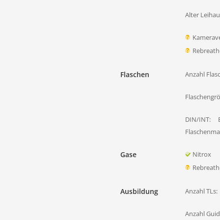
Alter Leiha
Kamerave
Rebreath
Flaschen
Anzahl Flas
Flaschengr
DIN/INT:
Flaschenmat
Gase
Nitrox
Rebreath
Ausbildung
Anzahl TLs:
Anzahl Guid