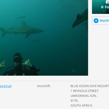
6 Fo
Hochl
ge
,
Email
Anschrift:
BLUE OCEAN DIVE RESORT 
1 REYNOLD STREET,
UMKOMAAS, KZN ,
4170,
SOUTH AFRICA