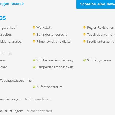
ungen lesen
Schreibe eine Bew
os
ngsverkauf
Werkstatt
Regler-Revisionen
rbeiten
Behindertengerecht
Tauchclub vorha
icklung analog
Filmentwicklung digital
Kreditkartenzahl
en:
ja
raum
Spülbecken Ausrüstung
Schulungsraum
ächer
Lampenlademöglichkeit
 Tauchgewässer:
nah
Aufenthaltsraum
ausrüstungen:
NIcht spezifiziert.
hausrüstungen:
NIcht spezifiziert.