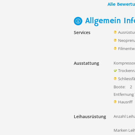
Alle Bewert
Allgemein Inf
Services
Ausrüstu
Neoprena
Filmentw
Ausstattung
Kompressor
Trocken
Schliessf
Boote:
2
Entfernung
Hausriff
Leihausrüstung
Anzahl Leih
Marken Lei