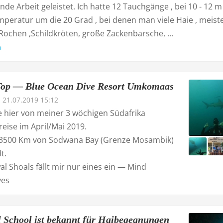
de Arbeit geleistet. Ich hatte 12 Tauchgänge , bei 10 - 12 m
mperatur um die 20 Grad , bei denen man viele Haie , meist
, Rochen ,Schildkröten, große Zackenbarsche, ...
n
Top — Blue Ocean Dive Resort Umkomaas
21.07.2019 15:12
e hier von meiner 3 wöchigen Südafrika
eise im April/Mai 2019.
 3500 Km von Sodwana Bay (Grenze Mosambik)
t.
al Shoals fällt mir nur eines ein — Mind
ves
l School ist bekannt für Haibegegnungen