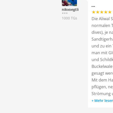
...
nikvoegtli
***
1000 TGs
Die Aliwal 
normalen T
dives), je
Sandtigerha
und zu ein
man mit Glü
und Schildk
Buckelwale
gesagt werd
Mit dem Ha
pflügen, ne
Strömung u
Mehr lese