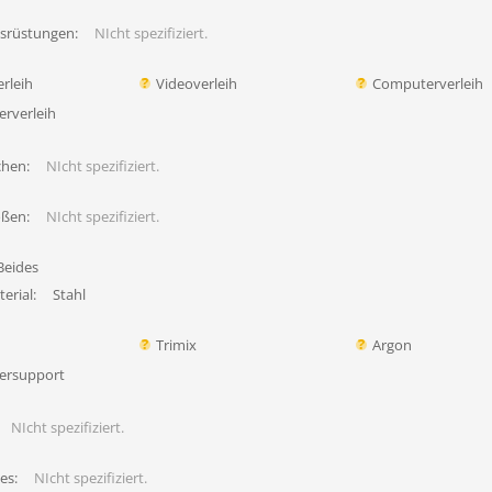
usrüstungen:
NIcht spezifiziert.
rleih
Videoverleih
Computerverleih
erverleih
chen:
NIcht spezifiziert.
ößen:
NIcht spezifiziert.
Beides
erial:
Stahl
Trimix
Argon
ersupport
NIcht spezifiziert.
es:
NIcht spezifiziert.