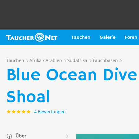
Tauchen
Galerie
Foren
Tauchen
Afrika / Arabien
Südafrika
Tauchbasen
Blue Ocean Dive
Shoal
4 Bewertungen
Über