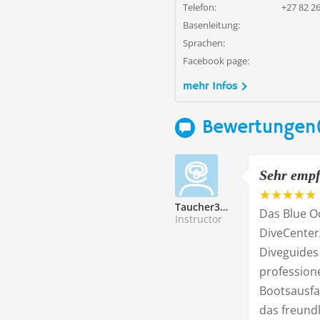
Telefon:
+27 82 2
Basenleitung:
Sprachen:
Facebook page:
mehr Infos
Bewertungen
Sehr empf
Taucher338324
Das Blue Oc
Instructor
DiveCenter
Diveguides 
professione
Bootsausfa
das freundl