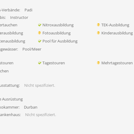
s-Verbände:
Padi
bis:
Instructor
ertauchen
Nitroxausbildung
TEK-Ausbildung
erausbildung
Fotoausbildung
Kinderausbildung
tenausbildung
Pool für Ausbildung
sgewässer:
Pool/Meer
stouren
Tagestouren
Mehrtagestouren
uchen
usstattung:
NIcht spezifiziert.
fe Ausrüstung
ekokammer:
Durban
rankenhaus:
NIcht spezifiziert.