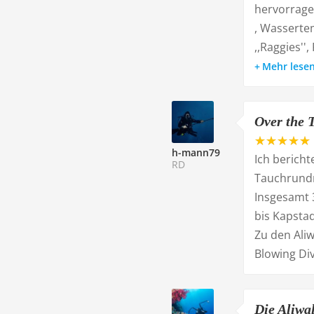
hervorragen
, Wasserte
,,Raggies''
Mehr lese
Over the 
h-mann79
Ich bericht
RD
Tauchrundr
Insgesamt
bis Kapstad
Zu den Aliw
Blowing Di
Die Aliwa