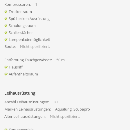
Kompressoren:
1
Trockenraum
Spülbecken Ausrüstung
Schulungsraum
Schliessfächer
Lampenlademöglichkeit
Boote:
NIcht spezifiziert.
Entfernung Tauchgewässer:
50 m
Hausriff
Aufenthaltsraum
Leihausrüstung
Anzahl Leihausrüstungen:
30
Marken Leihausrüstungen:
Aqualung, Scubapro
Alter Leihausrüstungen:
NIcht spezifiziert.
Kameraverleih