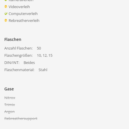
Videoverleih
Computerverleih
Rebreatherverleih
Flaschen
Anzahl Flaschen:
50
Flaschengrößen:
10, 12, 15
DIN/INT:
Beides
Flaschenmaterial:
Stahl
Gase
Nitrox
Trimix
Argon
Rebreathersupport