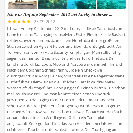
Ich war Anfang September 2012 bei Lucky in dieser ...
23.09.2012
Ich war Anfang September 2012 bei Lucky in dieser Tauchbasis und
habe hier zehn Tauchgänge absolviert. Erster Eindruck - die Basis ist
relativ schwer zu finden, da in einem Hotel abseits der größeren
Straßen zwischen Agios Nikolaos und Elounda untergebracht. Am
Tor wird man von ´Private Security´ empfangen. Man sollte ruhig
sagen, das man zur Basis möchte und das Tor öffnet sich. Der
Empfang durch Liz, Louis, Nico und Yiorgos war dann sehr herzlich.
Nach dem üblichen Schreibkram wurde ein Checkdive
durchgeführt, der vom (kleinen) Strand aus in eine abgeschlossene
Bucht führte. Hier wurden die ´üblichen´ Test in ca. drei Meter
Wassertiefe durchgeführt. Dann ging es für einen kurzen Trip schon
mal ins Blauwasser und man konnte einen ersten Eindruck
gewinnen. Ab dann ging es nur noch mit dem Boot raus. Sehr
schön war, das vor jeder Ausfahrt gefragt wurde, was man gerne
machen würde bzw. wo man schon mal war. Danach wurde (Auch
anhand der aktuellen Windlage natürlich) ein Tauchplatz
ausgewählt. Sehr gut fand ich, das zwischen den unerfahrenen und
erfahrenen Tauchern unterschieden wurde. Der Tauchgang am