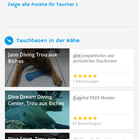
Zeige alle Punkte für Taucher
Tauchbasen in der Nähe
Jano Diving Trou aux
sehr sympathisches und
Biches
persönliches Tauchcenter
1 Bewertungen
Dive Dream Diving
Expelled PADI Member
Center, Trou aux Biches
62 Bewertungen