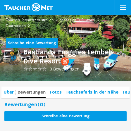
Tauchen
Asien / Australien
Indonesien
Sulawesi
Tauchbasen
Schreibe eine Bewertung
Bastianos Froggies Lembeh
Dive Resort
0 Bewertungen
Über
Bewertungen
Fotos
Tauchsafaris in der Nähe
Tau
Bewertungen(0)
Schreibe eine Bewertung