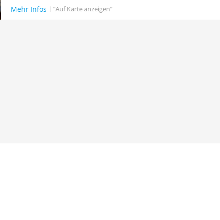
Mehr Infos
"Auf Karte anzeigen"
Neuer Punkt für Taucher
inanzeigen