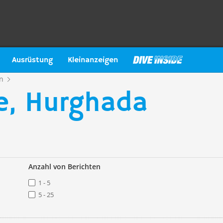
Ausrüstung
Kleinanzeigen
n
e, Hurghada
Anzahl von Berichten
1 - 5
5 - 25