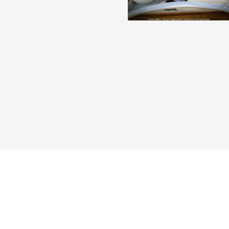
Reisebericht hinzufügen
Tauchen
Galerie
Foren
Ausrüstung
Kle