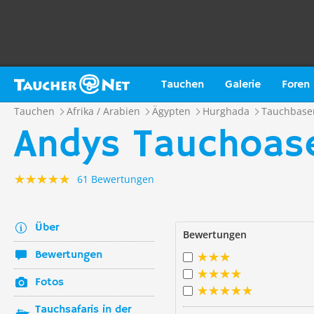
Tauchen
Galerie
Foren
Tauchen
Afrika / Arabien
Ägypten
Hurghada
Tauchbase
Andys Tauchoas
61 Bewertungen
Über
Bewertungen
Bewertungen
Fotos
Tauchsafaris in der