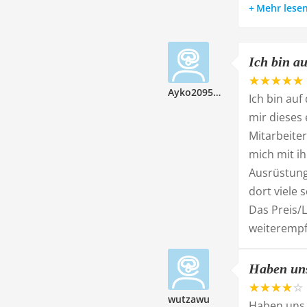
Mehr lese
Ich bin au
Ayko209522
Ich bin au
mir dieses 
Mitarbeiter
mich mit ih
Ausrüstung
dort viele 
Das Preis/L
weiterempf
Haben uns 
wutzawu
Haben uns 