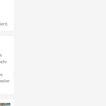
ert)
ah
sehr
as
weiter