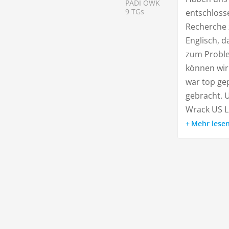
PADI OWK
9 TGs
entschloss
Recherche 
Englisch, d
zum Proble
können wir
war top ge
gebracht. 
Wrack US Li
Mehr lese