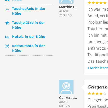
Marthin194262
Tauchsafaris in der
Ich war im
AOWD
Nähe
210 TGs
Amed, verb
Poolbar lie
Tauchplätze in der
Nähe
Taucher mu
Ich bin mi
Hotels in der Nähe
tauchen gew
Restaurants in der
anfahrt zu
Nähe
Traditione
Das Tauche
Mehr lese
Gelegen b
Ganzeras209525
Gelegen be
aowd
60 TGs
Preis/Leis