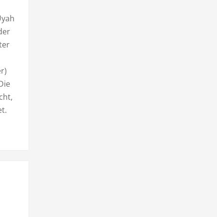
Uyah
der
ter
r)
Die
cht,
t.
d