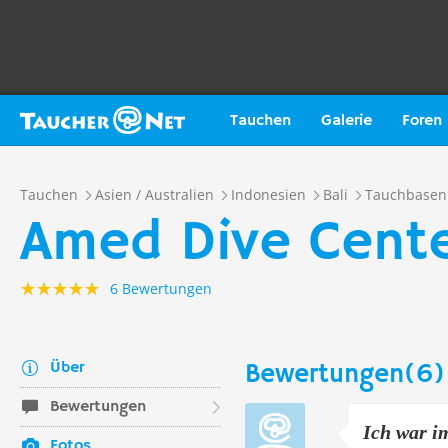
Tauchen
Galerie
Foren
Tauchen
Asien / Australien
Indonesien
Bali
Tauchbasen
Amed Dive Cent
6 Bewertungen
Über
Bewertungen(6)
Bewertungen
Ich war im
Fotos