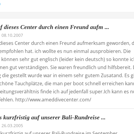
n
f dieses Center durch einen Freund aufm ...
08.10.2007
f dieses Center durch einen Freund aufmerksam geworden, 
empfohlen hat. ich wollte es nun einmal ausprobieren. Die
 können sehr gut englisch (leider kein deutsch) so konnte i
nen gut verständigen. Sie waren freundlich und hilfsbereit. 
 die gestellt wurde war in einem sehr gutem Zusatand. Es g
schöne Tauchplätze, die man per boot schnell erreichen kan
eitungsverähltnis finde ich auf jedenfall super.Ich kann es n
ehlen. http://www.ameddivecenter.com/
kurzfristig auf unserer Bali-Rundreise ...
26.03.2005
kurzfristig auf unserer Bali-Rundreise im September