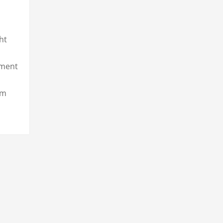
ht
pment
um