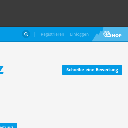
Registrieren
Einloggen

z
Schreibe eine Bewertung
ertung