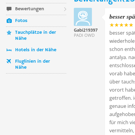
Bewertungen
besser spä
Fotos
Gabi219397
Tauchplätze in der
besser spät
PADI OWD
Nähe
wiederhole
schon entha
Hotels in der Nähe
antalya. na
Fluglinien in der
entschloss
Nähe
vorab habe
über tauchs
vorort habe
getroffen.
genaue info
aufgehoben
für mich vi
vermitteln