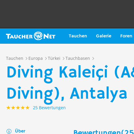
Tauchen
Galerie
Foren
Tauchen
Europa
Türkei
Tauchbasen
Diving Kaleiçi (
Diving), Antalya
25 Bewertungen
Über
Bewertungen(25